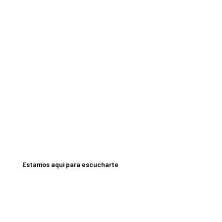
o único alrededor de tu 
 la playa de tu piscina. Contacta con nosotros y diseñemos juntos 
Estamos aquí para escucharte