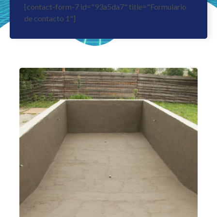
[contact-form-7 id="93a5da7" title="Formulario
de contacto 1"]