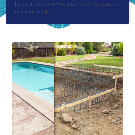
[contact-form-7 id="93a5da7" title="Formulario
de contacto 1"]