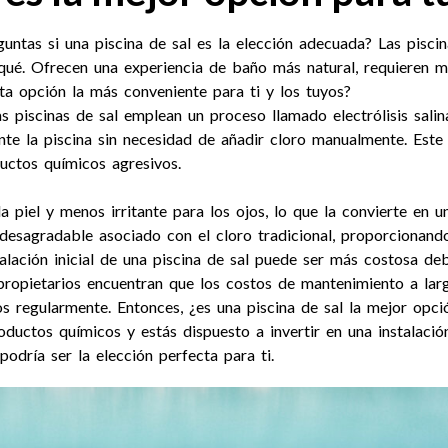
eguntas si una piscina de sal es la elección adecuada? Las pisc
r qué. Ofrecen una experiencia de baño más natural, requieren
ta opción la más conveniente para ti y los tuyos?
las piscinas de sal emplean un proceso llamado electrólisis sali
te la piscina sin necesidad de añadir cloro manualmente. Este 
uctos químicos agresivos.
 piel y menos irritante para los ojos, lo que la convierte en u
 y desagradable asociado con el cloro tradicional, proporciona
alación inicial de una piscina de sal puede ser más costosa de
 propietarios encuentran que los costos de mantenimiento a la
 regularmente. Entonces, ¿es una piscina de sal la mejor opció
ductos químicos y estás dispuesto a invertir en una instalació
odría ser la elección perfecta para ti.